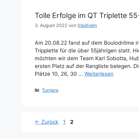
Tolle Erfolge im QT Triplette 55
3. August 2022
von
friedhelm
Am 20.08.22 fand auf dem Boulodrôme in 
Tripplette für die über 55jährigen statt. 
möchten wir dem Team Karl Sobotta, Hube
ersten Platz auf der Rangliste belegen. 
Plätze 10, 26, 30 …
Weiterlesen
Kategorien
Turniere
Seite
Seite
←
Zurück
1
2